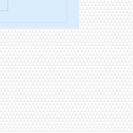
ra trail des 3 ponts édition
.