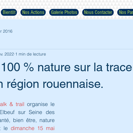
Bientôt
Nos Actions
Galerie Photos
Nous Contacter
Nos Par
r 2016
nv. 2022
1 min de lecture
100 % nature sur la trace
Respectez nos images
n région rouennaise.
lk & trail 
organise le 
Elbeuf sur Seine des 
nté, bien être, nature 
t le 
dimanche 15 mai