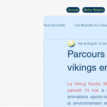
Accueil
Notre Histoire
Tous les posts
Les Boucles du Coeu
Vie et Espoir
12 ja
Parcours 
vikings e
La Viking Nordic Wa
samedi 14 mai
 à 
animations sports-sa
et environnement e