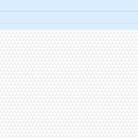
La traversée solidaire à vélo.
L'ult
2026