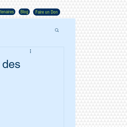
tenaires
Blog
Faire un Don
 des