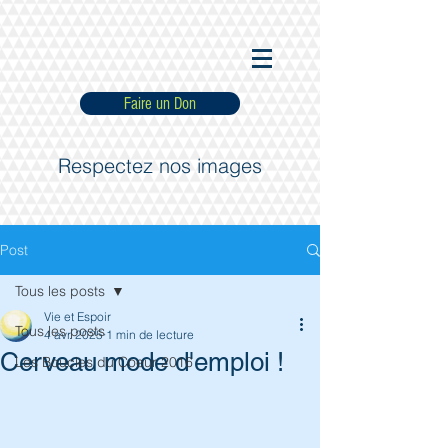
Faire un Don
Respectez nos images
Post
Tous les posts
Vie et Espoir
Tous les posts
4 avr. 2025
1 min de lecture
Cerveau mode d'emploi !
Les Boucles du Coeur 2016