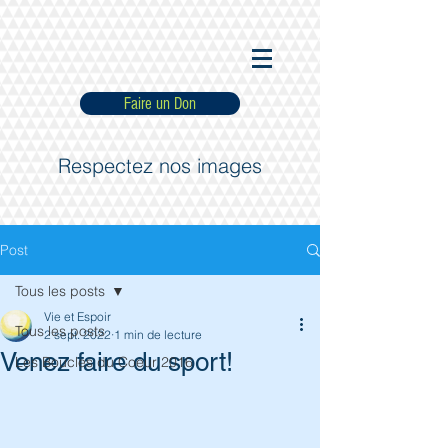
Faire un Don
Respectez nos images
Post
Tous les posts
Vie et Espoir
Tous les posts
2 sept. 2022
1 min de lecture
Venez faire du sport!
Les Boucles du Coeur 2016