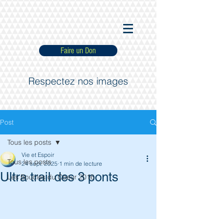
Faire un Don
Respectez nos images
Post
Tous les posts
Vie et Espoir
Tous les posts
24 sept. 2025
1 min de lecture
Ultra trail des 3 ponts
Les Boucles du Coeur 2016