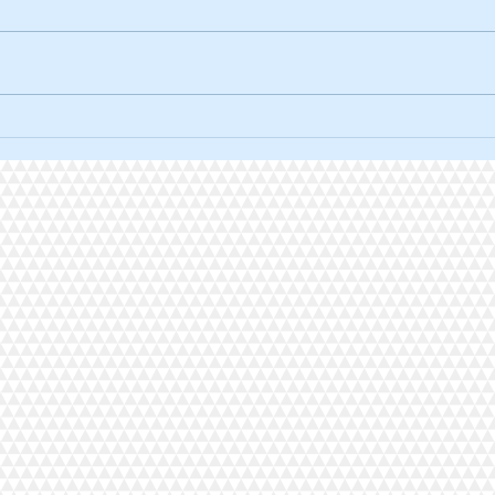
La traversée solidaire à vélo.
L'ult
2026