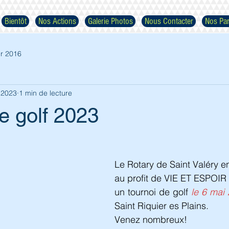
Bientôt
Nos Actions
Galerie Photos
Nous Contacter
Nos Par
r 2016
. 2023
1 min de lecture
e golf 2023
Respectez nos images
Le Rotary de Saint Valéry e
au profit de VIE ET ESPOIR 
un tournoi de golf 
le 6 mai
Saint Riquier es Plains.
Venez nombreux!