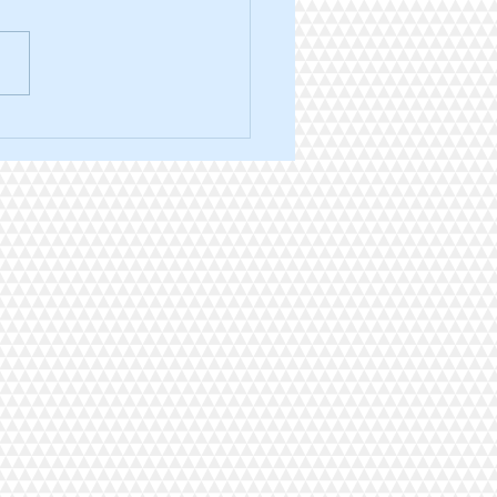
ra trail des 3 ponts édition
.