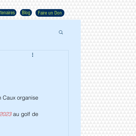
tenaires
Blog
Faire un Don
n Caux organise 
 2023
 au golf de 