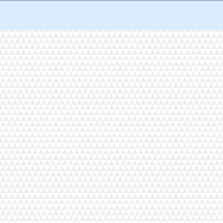
La traversée solidaire à vélo.
L'ult
2026