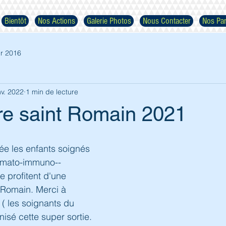
Bientôt
Nos Actions
Galerie Photos
Nous Contacter
Nos Par
r 2016
nv. 2022
1 min de lecture
ire saint Romain 2021
Respectez nos images
 les enfants soignés 
émato-immuno--
e profitent d'une 
nt Romain. Merci à 
( les soignants du 
nisé cette super sortie.