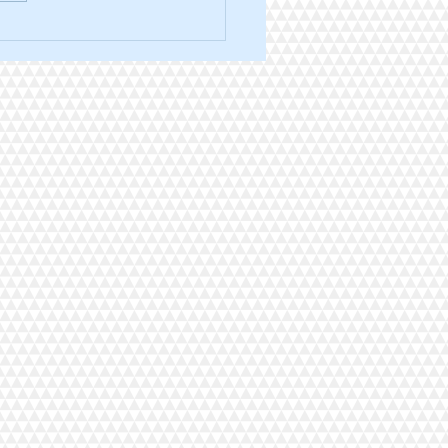
ra trail des 3 ponts édition
.