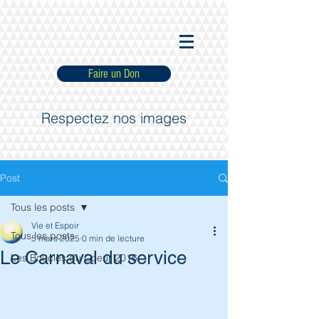
Faire un Don
Respectez nos images
Post
Tous les posts
Vie et Espoir
Tous les posts
5 mars 2025
0 min de lecture
Le Carnaval du service
Les Boucles du Coeur 2016