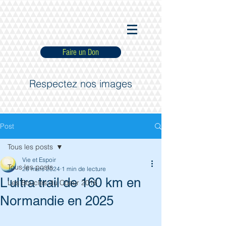
Faire un Don
Respectez nos images
Post
Tous les posts
Vie et Espoir
Tous les posts
26 mars 2024
1 min de lecture
L'ultra trail de 160 km en
Les Boucles du Coeur 2016
Normandie en 2025