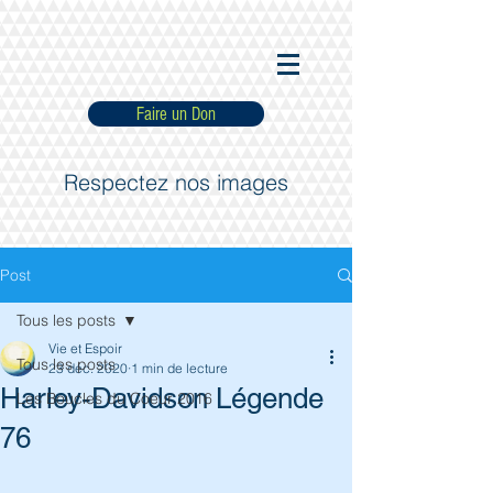
Faire un Don
Respectez nos images
Post
Tous les posts
Vie et Espoir
Tous les posts
23 déc. 2020
1 min de lecture
Harley-Davidson Légende
Les Boucles du Coeur 2016
76