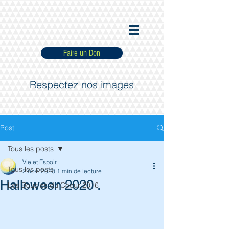
Faire un Don
Respectez nos images
Post
Tous les posts
Vie et Espoir
Tous les posts
2 nov. 2020
1 min de lecture
Halloween 2020 .
Les Boucles du Coeur 2016