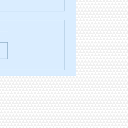
ra trail des 3 ponts édition
.