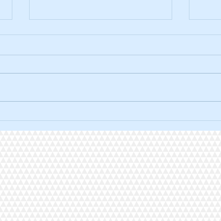
La traversée solidaire à vélo.
L'ult
2026