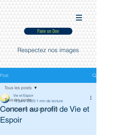
Faire un Don
Respectez nos images
Post
Tous les posts
Vie et Espoir
Tous les posts
15 janv. 2025
1 min de lecture
Concert au profit de Vie et
Les Boucles du Coeur 2016
Espoir