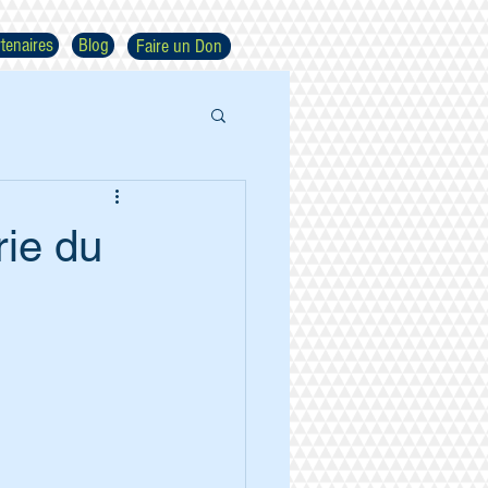
tenaires
Blog
Faire un Don
rie du