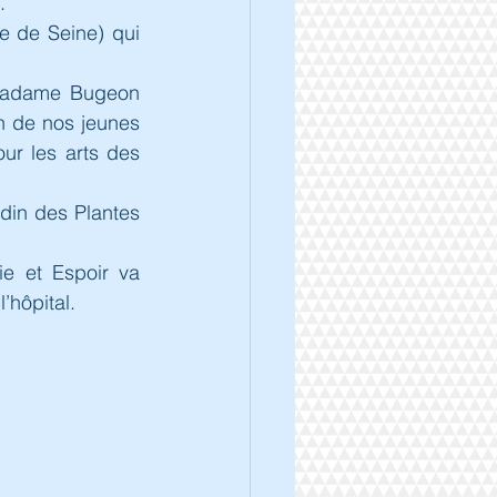
.
e de Seine) qui 
 Madame Bugeon 
n de nos jeunes 
ur les arts des 
rdin des Plantes 
e et Espoir va 
’hôpital.