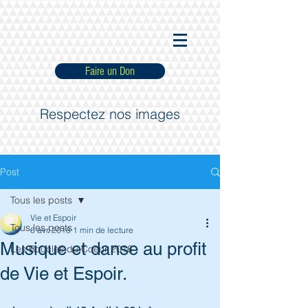
Faire un Don
Respectez nos images
Post
Tous les posts
Vie et Espoir
Tous les posts
6 avr. 2018
1 min de lecture
Musique et danse au profit
Les Boucles du Coeur 2016
de Vie et Espoir.