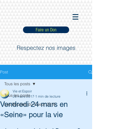
Faire un Don
Respectez nos images
Post
Tous les posts
Vie et Espoir
Tous les posts
26 mars 2017
1 min de lecture
Vendredi 24 mars en
Les Boucles du Coeur 2016
«Seine» pour la vie