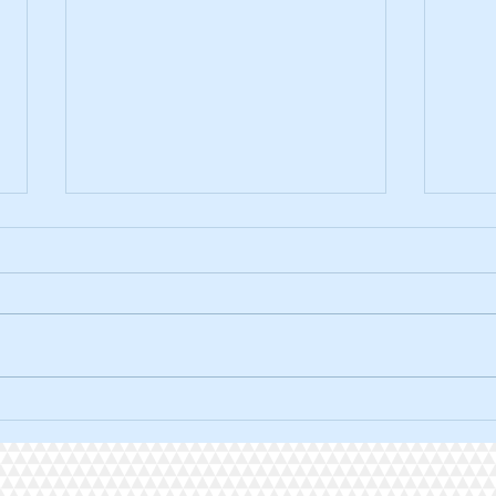
La traversée solidaire à vélo.
L'ult
2026