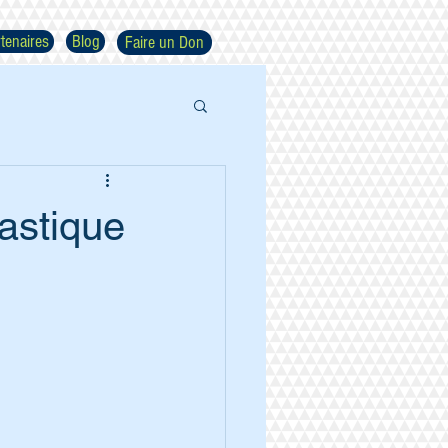
tenaires
Blog
Faire un Don
astique