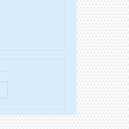
ra trail des 3 ponts édition
.