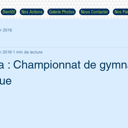
Bientôt
Nos Actions
Galerie Photos
Nous Contacter
Nos Par
r 2016
in 2016
1 min de lecture
a : Championnat de gymn
Respectez nos images
que