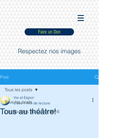
Faire un Don
Respectez nos images
Post
Tous les posts
Vie et Espoir
Tous les posts
8 avr.
1 min de lecture
Tous au théâtre!
Les Boucles du Coeur 2016