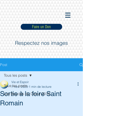
Faire un Don
Respectez nos images
Post
Tous les posts
Vie et Espoir
Tous les posts
7 nov. 2023
1 min de lecture
Sortie à la foire Saint
Les Boucles du Coeur 2016
Romain