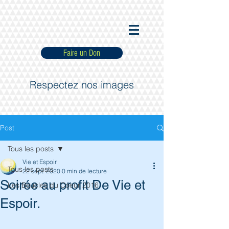
Faire un Don
Respectez nos images
Post
Tous les posts
Vie et Espoir
Tous les posts
22 sept. 2020
0 min de lecture
Soirée au profit De Vie et
Les Boucles du Coeur 2016
Espoir.