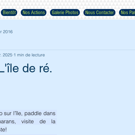
Bientôt
Nos Actions
Galerie Photos
Nous Contacter
Nos Par
r 2016
r. 2025
1 min de lecture
'île de ré.
Respectez nos images
sur l’île, paddle dans 
arans, visite de la 
te!