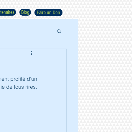
tenaires
Blog
Faire un Don
nt profité d'un 
e de fous rires. 