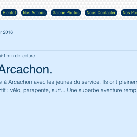
Bientôt
Nos Actions
Galerie Photos
Nous Contacter
Nos Par
r 2016
i
1 min de lecture
 Arcachon.
Respectez nos images
 à Arcachon avec les jeunes du service. Ils ont pleineme
f : vélo, parapente, surf... Une superbe aventure rempli