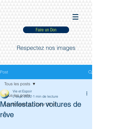
Faire un Don
Respectez nos images
Post
Tous les posts
Vie et Espoir
Tous les posts
2 sept. 2022
1 min de lecture
Manifestation voitures de
Les Boucles du Coeur 2016
rêve