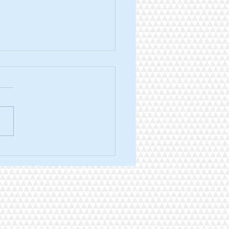
ra trail des 3 ponts édition
.