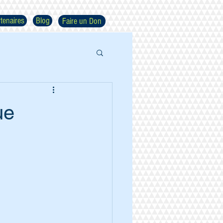
tenaires
Blog
Faire un Don
ue