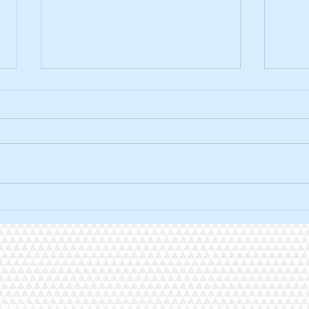
La traversée solidaire à vélo.
L'ult
2026