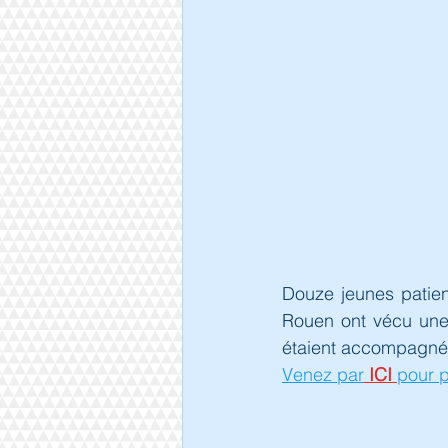
Douze jeunes patie
Rouen ont vécu une i
étaient accompagnés 
Venez par
 ICI 
pour p