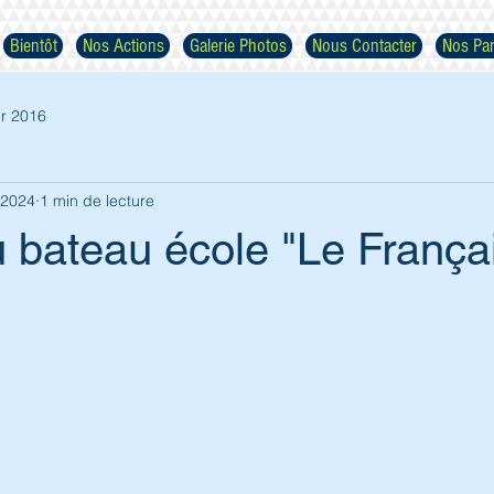
Bientôt
Nos Actions
Galerie Photos
Nous Contacter
Nos Par
r 2016
. 2024
1 min de lecture
 bateau école "Le Françai
Respectez nos images