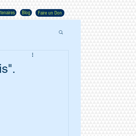
tenaires
Blog
Faire un Don
s".