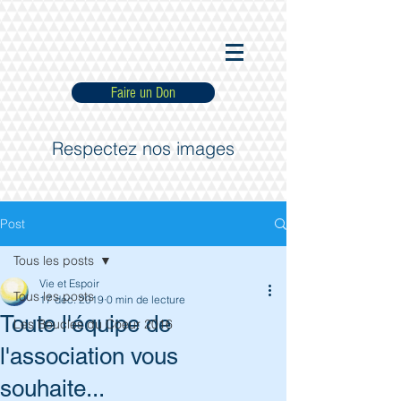
Faire un Don
Respectez nos images
Post
Tous les posts
Vie et Espoir
Tous les posts
17 déc. 2019
0 min de lecture
Toute l'équipe de
Les Boucles du Coeur 2016
l'association vous
souhaite...