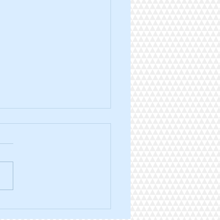
ra trail des 3 ponts édition
.