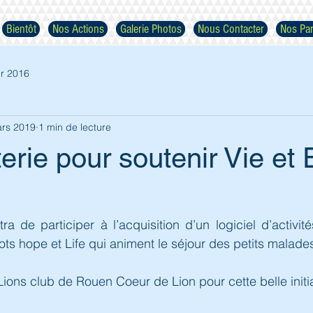
Bientôt
Nos Actions
Galerie Photos
Nous Contacter
Nos Par
r 2016
rs 2019
1 min de lecture
terie pour soutenir Vie et 
Respectez nos images
ra de participer à l’acquisition d’un logiciel d’activit
ots hope et Life qui animent le séjour des petits malade
ions club de Rouen Coeur de Lion pour cette belle initia