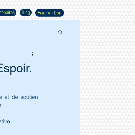
tenaires
Blog
Faire un Don
Espoir.
és et de soutien 
s.
tive.