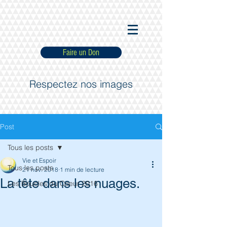
Faire un Don
Respectez nos images
Post
Tous les posts
Vie et Espoir
Tous les posts
21 nov. 2018
1 min de lecture
La tête dans les nuages.
Les Boucles du Coeur 2016