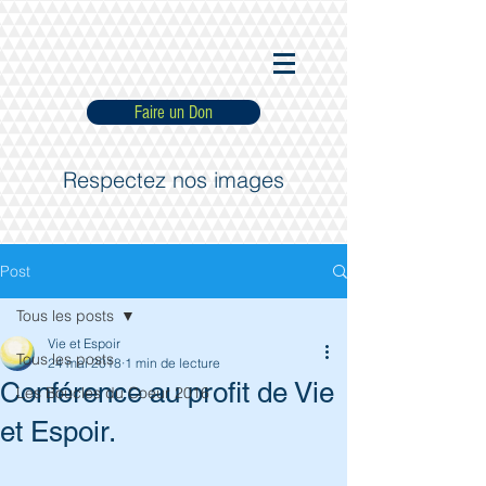
Faire un Don
Respectez nos images
Post
Tous les posts
Vie et Espoir
Tous les posts
24 mai 2018
1 min de lecture
Conférence au profit de Vie
Les Boucles du Coeur 2016
et Espoir.