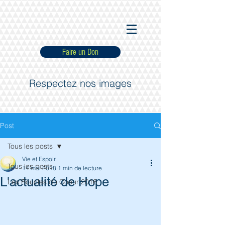
Faire un Don
Respectez nos images
Post
Tous les posts
Vie et Espoir
Tous les posts
14 mai 2018
1 min de lecture
L'actualité de Hope
Les Boucles du Coeur 2016