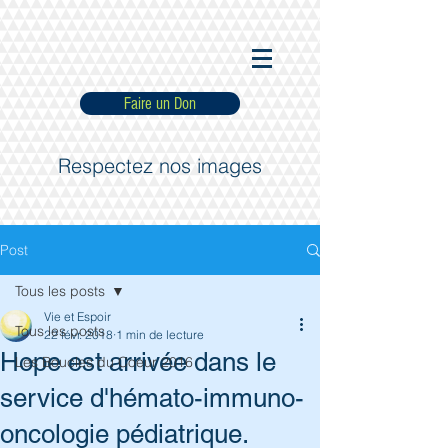
Faire un Don
Respectez nos images
Post
Tous les posts
Vie et Espoir
Tous les posts
22 févr. 2018
1 min de lecture
Hope est arrivée dans le
Les Boucles du Coeur 2016
service d'hémato-immuno-
oncologie pédiatrique.