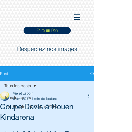
Faire un Don
Respectez nos images
Post
Tous les posts
Vie et Espoir
Tous les posts
6 avr. 2017
1 min de lecture
Coupe Davis à Rouen
Les Boucles du Coeur 2016
Kindarena