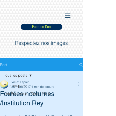
Faire un Don
Respectez nos images
Post
Tous les posts
Vie et Espoir
Tous les posts
30 mars 2017
1 min de lecture
Foulées nocturnes
Les Boucles du Coeur 2016
/Institution Rey