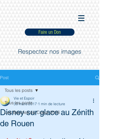
Faire un Don
Respectez nos images
Post
Tous les posts
Vie et Espoir
Tous les posts
30 mars 2017
1 min de lecture
Disney sur glace au Zénith
Les Boucles du Coeur 2016
de Rouen