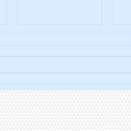
La traversée solidaire à vélo.
L'ult
2026