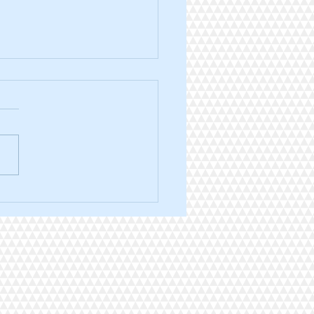
ra trail des 3 ponts édition
.