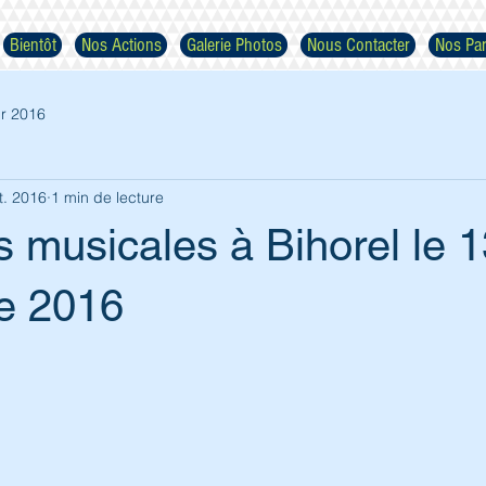
Bientôt
Nos Actions
Galerie Photos
Nous Contacter
Nos Par
r 2016
t. 2016
1 min de lecture
 musicales à Bihorel le 1
Respectez nos images
e 2016