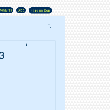
tenaires
Blog
Faire un Don
3